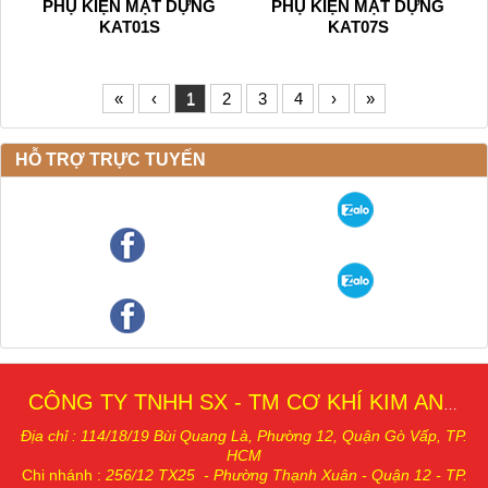
PHỤ KIỆN MẶT DỰNG
PHỤ KIỆN MẶT DỰNG
KAT01S
KAT07S
«
‹
1
2
3
4
›
»
HỖ TRỢ TRỰC TUYẾN
CÔNG TY TNHH SX - TM CƠ KHÍ KIM AN THÁI
Địa chỉ : 114/18/19 Bùi Quang Là, Phường 12, Quậ
n Gò Vấp, TP.
HCM
Chi nhánh
:
256/12 TX25 - Phường Thạnh Xuân - Quận 12 - TP.