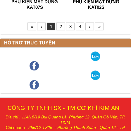
PHỤ KIỆN MẶT DỰNG
PHỤ KIỆN MẶT DỰNG
KAT07S
KAT02S
«
‹
1
2
3
4
›
»
HỖ TRỢ TRỰC TUYẾN
CÔNG TY TNHH SX - TM CƠ KHÍ KIM AN THÁI
Địa chỉ : 114/18/19 Bùi Quang Là, Phường 12, Quậ
n Gò Vấp, TP.
HCM
Chi nhánh
:
256/12 TX25 - Phường Thạnh Xuân - Quận 12 - TP.