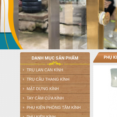
PHỤ K
DANH MỤC SẢN PHẨM
TRỤ LAN CAN KÍNH
TRỤ CẦU THANG KÍNH
MẶT DỰNG KÍNH
TAY CẦM CỬA KÍNH
PHỤ KIỆN PHÒNG TẮM KÍNH
PHỤ KIỆN KÍNH