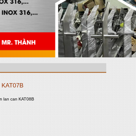
n KAT07B
ện lan can KAT08B
essenger