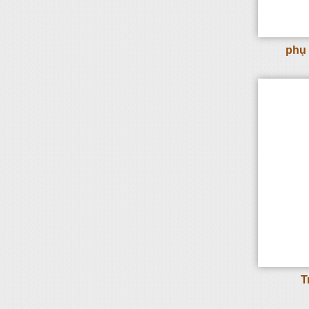
phụ 
T