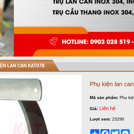
IỆN LAN CAN KAT07B
Phụ kiện lan ca
Mã sản phẩm:
Phụ ki
Liên hệ
Giá:
Lượt xem:
23290
Share
Facebook
Twitter
M