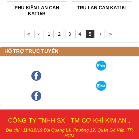
PHỤ KIỆN LAN CAN
TRỤ LAN CAN KAT16L
KAT15B
«
‹
1
2
3
4
5
›
»
HỖ TRỢ TRỰC TUYẾN
CÔNG TY TNHH SX - TM CƠ KHÍ KIM AN THÁI
Địa chỉ : 114/18/19 Bùi Quang Là, Phường 12, Quậ
n Gò Vấp, TP.
HCM