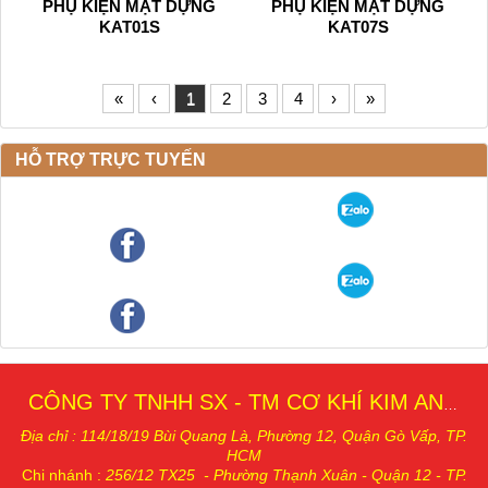
PHỤ KIỆN MẶT DỰNG
PHỤ KIỆN MẶT DỰNG
KAT01S
KAT07S
«
‹
1
2
3
4
›
»
HỖ TRỢ TRỰC TUYẾN
CÔNG TY TNHH SX - TM CƠ KHÍ KIM AN THÁI
Địa chỉ : 114/18/19 Bùi Quang Là, Phường 12, Quậ
n Gò Vấp, TP.
HCM
Chi nhánh
:
256/12 TX25 - Phường Thạnh Xuân - Quận 12 - TP.