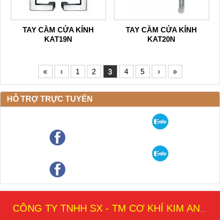
TAY CẦM CỬA KÍNH
TAY CẦM CỬA KÍNH
KAT19N
KAT20N
«
‹
1
2
3
4
5
›
»
HỖ TRỢ TRỰC TUYẾN
CÔNG TY TNHH SX - TM CƠ KHÍ KIM AN THÁI