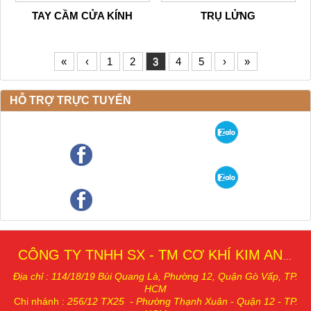
TAY CẦM CỬA KÍNH
TRỤ LỬNG
«
‹
1
2
3
4
5
›
»
HỖ TRỢ TRỰC TUYẾN
CÔNG TY TNHH SX - TM CƠ KHÍ KIM AN THÁI
Địa chỉ : 114/18/19 Bùi Quang Là, Phường 12, Quậ
n Gò Vấp, TP.
HCM
Chi nhánh
:
256/12 TX25 - Phường Thạnh Xuân - Quận 12 - TP.