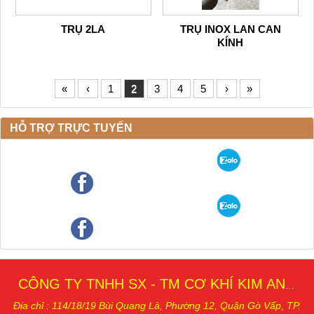
TRỤ 2LA
TRỤ INOX LAN CAN
KÍNH
«
‹
1
2
3
4
5
›
»
HỖ TRỢ TRỰC TUYẾN
CÔNG TY TNHH SX - TM CƠ KHÍ KIM AN THÁI
Địa chỉ : 114/18/19 Bùi Quang Là, Phường 12, Quậ
n Gò Vấp, TP.