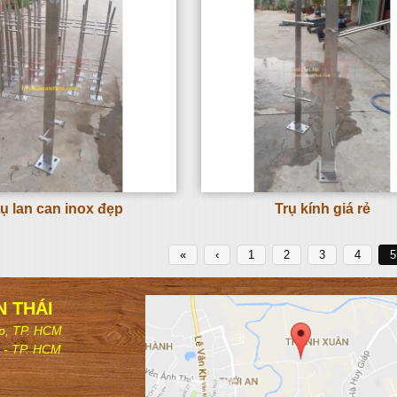
rụ lan can inox đẹp
Trụ kính giá rẻ
«
‹
1
2
3
4
5
N THÁI
p, TP. HCM
 - TP. HCM