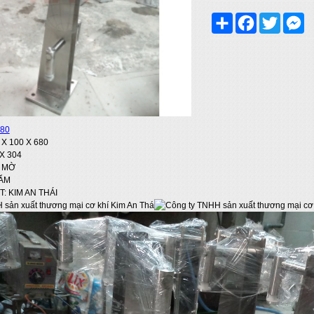
Share
Facebook
Twitter
M
680
X 100 X 680
X 304
C MỜ
NĂM
: KIM AN THÁI