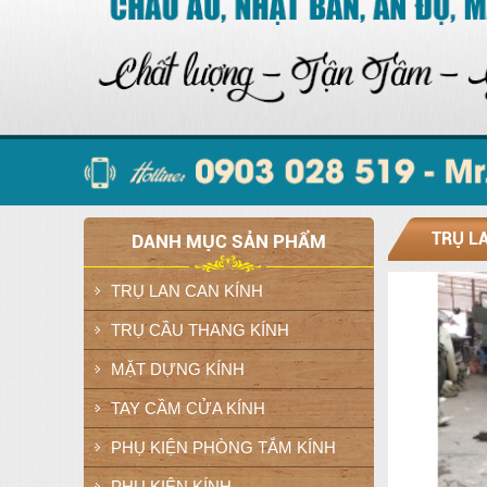
TRỤ L
DANH MỤC SẢN PHẨM
TRỤ LAN CAN KÍNH
TRỤ CẦU THANG KÍNH
MẶT DỰNG KÍNH
TAY CẦM CỬA KÍNH
PHỤ KIỆN PHÒNG TẮM KÍNH
PHỤ KIỆN KÍNH