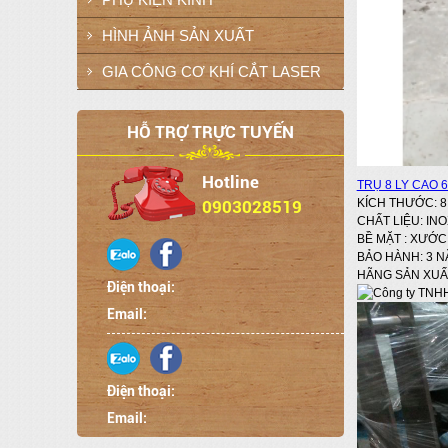
HÌNH ẢNH SẢN XUẤT
GIA CÔNG CƠ KHÍ CẮT LASER
HỖ TRỢ TRỰC TUYẾN
Hotline
TRỤ 8 LY CAO 
KÍCH THƯỚC: 8 
0903028519
CHẤT LIỆU: INO
BỀ MẶT : XƯỚ
BẢO HÀNH: 3 
HÃNG SẢN XUẤT
Điện thoại:
Email:
Điện thoại:
Email: