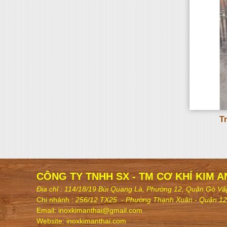
T
CÔNG TY TNHH SX - TM CƠ KHÍ KIM A
Địa chỉ : 114/18/19 Bùi Quang Là, Phường 12, Quậ
n Gò Vấ
Chi nhánh
:
256/12 TX25 - Phường Thạnh Xuân - Quận 12
Email: inoxkimanthai@gmail.com
Website: inoxkimanthai.com