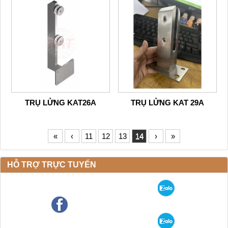
TRỤ LỬNG KAT26A
TRỤ LỬNG KAT 29A
«
‹
11
12
13
14
›
»
HỖ TRỢ TRỰC TUYẾN