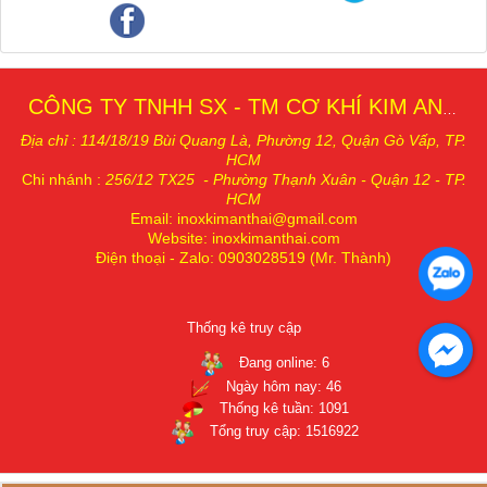
CÔNG TY TNHH SX - TM CƠ KHÍ KIM AN THÁI
Địa chỉ : 114/18/19 Bùi Quang Là, Phường 12, Quậ
n Gò Vấp, TP.
HCM
Chi nhánh
:
256/12 TX25 - Phường Thạnh Xuân - Quận 12 - TP.
HCM
Email: inoxkimanthai@gmail.com
Website: inoxkimanthai.com
Điện thoại - Zalo
: 0903028519
(Mr. Thành)
Thống kê truy cập
Đang online:
6
Ngày hôm nay:
46
Thống kê tuần:
1091
Tổng truy cập:
1516922