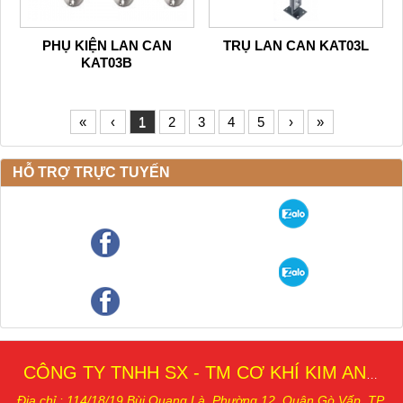
PHỤ KIỆN LAN CAN
TRỤ LAN CAN KAT03L
KAT03B
«
‹
1
2
3
4
5
›
»
HỖ TRỢ TRỰC TUYẾN
CÔNG TY TNHH SX - TM CƠ KHÍ KIM AN THÁI
Địa chỉ : 114/18/19 Bùi Quang Là, Phường 12, Quậ
n Gò Vấp, TP.