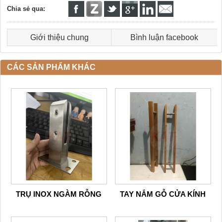
Chia sẻ qua:
Giới thiệu chung
Bình luận facebook
CÁC SẢN PHẨM KHÁC
TRỤ INOX NGÀM RỖNG
TAY NẮM GỖ CỬA KÍNH