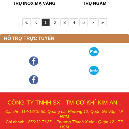
TRỤ INOX MẠ VÀNG
TRỤ NGÀM
«
‹
1
2
3
4
5
›
»
HỖ TRỢ TRỰC TUYẾN
CÔNG TY TNHH SX - TM CƠ KHÍ KIM AN THÁI
Địa chỉ : 114/18/19 Bùi Quang Là, Phường 12, Quậ
n Gò Vấp, TP.
HCM
Chi nhánh
:
256/12 TX25 - Phường Thạnh Xuân - Quận 12 - TP.
HCM