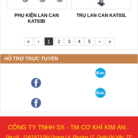
PHỤ KIỆN LAN CAN
TRỤ LAN CAN KAT03L
KAT03B
«
‹
1
2
3
4
5
›
»
HỖ TRỢ TRỰC TUYẾN
CÔNG TY TNHH SX - TM CƠ KHÍ KIM AN THÁI
Địa chỉ : 114/18/19 Bùi Quang Là, Phường 12, Quậ
n Gò Vấp, TP.