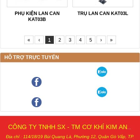
PHỤ KIỆN LAN CAN
TRỤ LAN CAN KAT03L
KAT03B
«
‹
1
2
3
4
5
›
»
HỖ TRỢ TRỰC TUYẾN
CÔNG TY TNHH SX - TM CƠ KHÍ KIM AN THÁI
Địa chỉ : 114/18/19 Bùi Quang Là, Phường 12, Quậ
n Gò Vấp, TP.