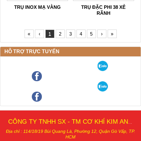
TRỤ INOX MẠ VÀNG
TRỤ ĐẶC PHI 38 XẺ
RÃNH
«
‹
1
2
3
4
5
›
»
HỖ TRỢ TRỰC TUYẾN
CÔNG TY TNHH SX - TM CƠ KHÍ KIM AN THÁI
Địa chỉ : 114/18/19 Bùi Quang Là, Phường 12, Quậ
n Gò Vấp, TP.
HCM