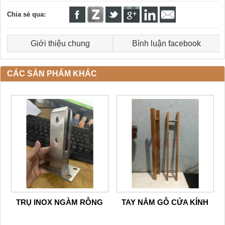
Chia sẻ qua:
Giới thiệu chung
Bình luận facebook
CÁC SẢN PHẨM KHÁC
TRỤ INOX NGÀM RỖNG
TAY NẮM GỖ CỬA KÍNH