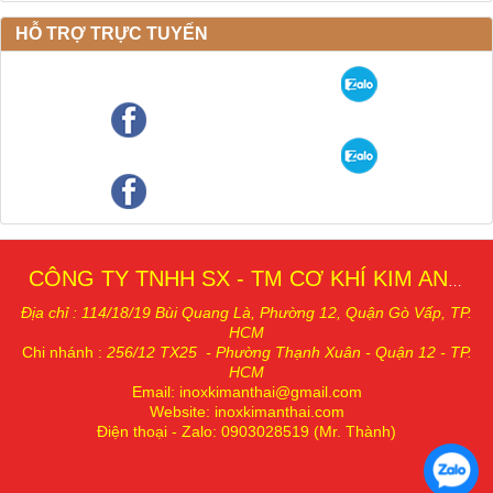
HỖ TRỢ TRỰC TUYẾN
CÔNG TY TNHH SX - TM CƠ KHÍ KIM AN THÁI
Địa chỉ : 114/18/19 Bùi Quang Là, Phường 12, Quậ
n Gò Vấp, TP.
HCM
Chi nhánh
:
256/12 TX25 - Phường Thạnh Xuân - Quận 12 - TP.
HCM
Email: inoxkimanthai@gmail.com
Website: inoxkimanthai.com
Điện thoại - Zalo
: 0903028519
(Mr. Thành)