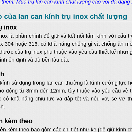
hêm: Mua trụ lan can kính chất lượng cao với đa dạng 
o của lan can kính trụ inox chất lượng
ụ inox
là phần chính để giữ và kết nối tấm kính với cấu trú
ox 304 hoặc 316, có khả năng chống gỉ và chống ăn mòn 
h thước của trụ inox phụ thuộc vào yêu cầu thiết kế n
nh ổn định và độ bền lâu dài.
nh
sử dụng trong lan can thường là kính cường lực hoặc
o động từ 8mm đến 12mm, tùy thuộc vào yêu cầu về tí
 có khả năng chịu lực va đập tốt và nếu vỡ, sẽ vỡ t
ch.
n kèm theo
kèm theo bao gồm các chi tiết như ke (để giữ kính chắ