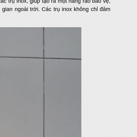
c trụ inox, giúp tạo ra một hàng rào bảo vệ,
ian ngoài trời. Các trụ inox không chỉ đảm