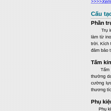
>>>>Xem t
Cấu tạ
Phần tr
Trụ inox 
làm từ in
trời. Kíc
đảm bảo tí
Tấm kí
Tấm kính 
thường da
cường lực
thương tí
Phụ kiệ
Phụ kiện 