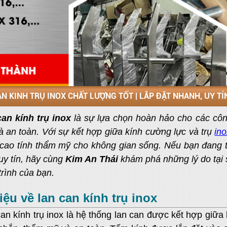
N KINH TRỤ INOX CHẤT LƯỢNG TỐT | LẮP ĐẶT NHANH, UY TÍ
an kính trụ inox
là sự lựa chọn hoàn hảo cho các công
và an toàn. Với sự kết hợp giữa kính cường lực và trụ
in
cao tính thẩm mỹ cho không gian sống. Nếu bạn đang t
uy tín, hãy cùng
Kim An Thái
khám phá những lý do tại s
trình của bạn.
iệu về lan can kính trụ inox
an kính trụ inox là hệ thống lan can được kết hợp giữa 