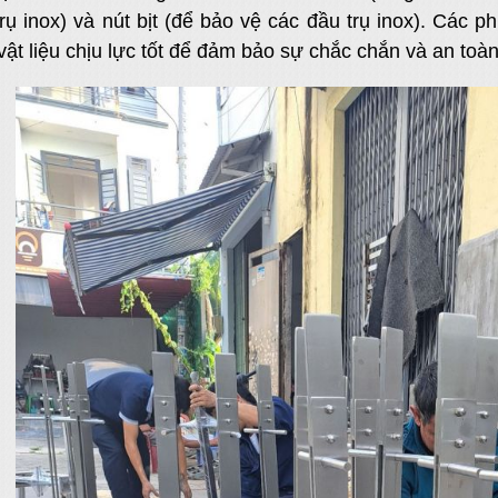
trụ inox) và nút bịt (để bảo vệ các đầu trụ inox). Các 
vật liệu chịu lực tốt để đảm bảo sự chắc chắn và an toà