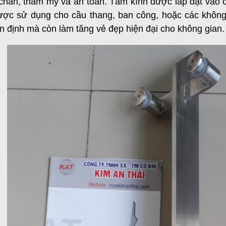
chắn, thẩm mỹ và an toàn. Tấm kính được lắp đặt vào cá
ợc sử dụng cho cầu thang, ban công, hoặc các không g
ổn định mà còn làm tăng vẻ đẹp hiện đại cho không gian.