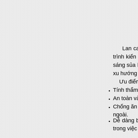
Lan can k
trình kiế
sáng sủa 
xu hướng 
Ưu điểm n
Tính thẩm
An toàn v
Chống ăn 
ngoài.
Dễ dàng b
trong việc 