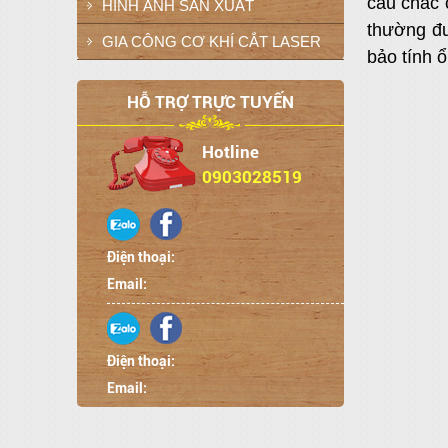
cấu chắc 
HÌNH ẢNH SẢN XUẤT
thường đư
GIA CÔNG CƠ KHÍ CẮT LASER
bảo tính 
HỖ TRỢ TRỰC TUYẾN
Hotline
0903028519
Điện thoại:
Email:
Điện thoại:
Email: