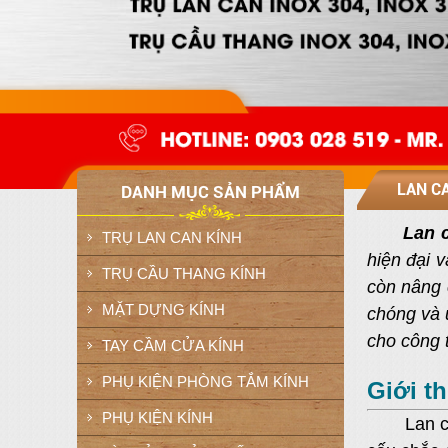
LAN CA
DANH MỤC SẢN PHẨM
Lan c
TRỤ LAN CAN KÍNH
hiện đại 
TRỤ CẦU THANG KÍNH
còn nâng 
MẶT DỰNG KÍNH
chóng và 
cho công 
TAY CẦM CỬA KÍNH
PHỤ KIỆN PHÒNG TẮM KÍNH
Giới th
PHỤ KIỆN KÍNH
Lan c