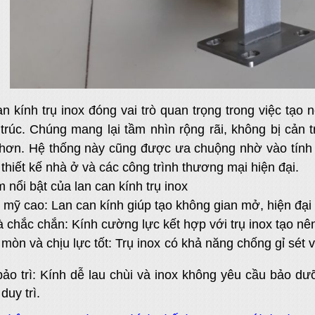
ính trụ inox đóng vai trò quan trọng trong việc tạo n
n trúc. Chúng mang lại tầm nhìn rộng rãi, không bị cản 
hơn. Hệ thống này cũng được ưa chuộng nhờ vào tính 
thiết kế nhà ở và các công trình thương mại hiện đại.
ổi bật của lan can kính trụ inox
 mỹ cao: Lan can kính giúp tạo không gian mở, hiện đại 
à chắc chắn: Kính cường lực kết hợp với trụ inox tạo nê
mòn và chịu lực tốt: Trụ inox có khả năng chống gỉ sét 
ảo trì: Kính dễ lau chùi và inox không yêu cầu bảo dưỡ
duy trì.