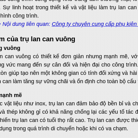
 Sự linh hoạt trong thiết kế và vật liệu làm trụ lan ca
 hình công trình.
 Nội dung liên quan:
Công ty chuyên cung cấp phụ kiện 
m của trụ lan can vuông
g vuông
an can vuông có thiết kế đơn giản nhưng mạnh mẽ, vớ
g vức mang đến sự cân đối và hiện đại cho công trình.
òn giúp tạo nên một không gian có tính đối xứng và h
n can làm tăng sự vững chãi và ổn định cho toàn bộ cấu 
 mạnh mẽ
c vật liệu như inox, trụ lan can đảm bảo độ bền bỉ và c
 và thép không gỉ có khả năng chống lại các yếu tố tác 
khiến trụ lan can có tuổi thọ rất cao. Trụ lan can được t
dụng trong quá trình di chuyển hoặc khi có va chạm.