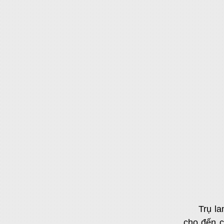
Trụ l
cho đến c