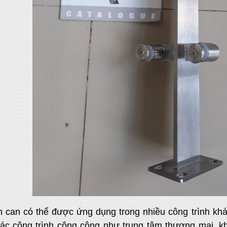
an can có thể được ứng dụng trong nhiều công trình kh
ác công trình công cộng như trung tâm thương mại, kh