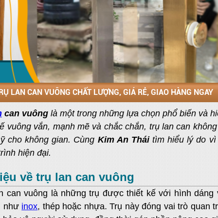
RỤ LAN CAN VUÔNG CHẤT LƯỢNG, GIÁ RẺ, GIAO HÀNG NGAY
n
can vuông
là một trong những lựa chọn phổ biến và hi
 kế vuông vắn, mạnh mẽ và chắc chắn, trụ lan can không
mỹ cho không gian. Cùng
Kim An Thái
tìm hiểu lý do vì
rình hiện đại.
iệu về trụ lan can vuông
an vuông là những trụ được thiết kế với hình dáng v
n như
inox
, thép hoặc nhựa. Trụ này đóng vai trò quan t