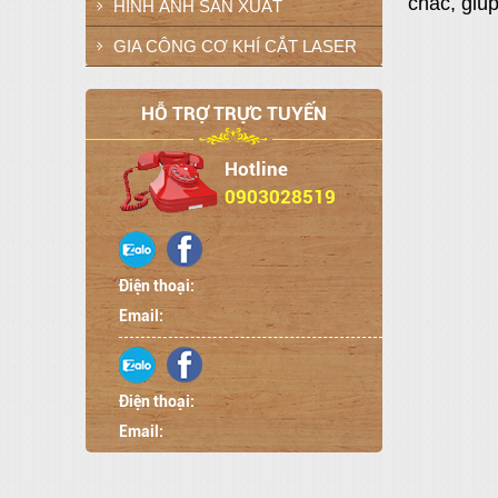
chắc, giú
HÌNH ẢNH SẢN XUẤT
GIA CÔNG CƠ KHÍ CẮT LASER
HỖ TRỢ TRỰC TUYẾN
Hotline
0903028519
Điện thoại:
Email:
Điện thoại:
Email: