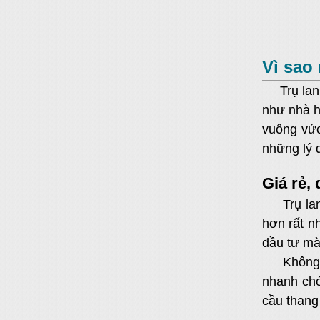
Vì sao
Trụ la
như nhà h
vuông vức
những lý 
Giá rẻ,
Trụ la
hơn rất n
đầu tư mà
Không 
nhanh chó
cầu thang