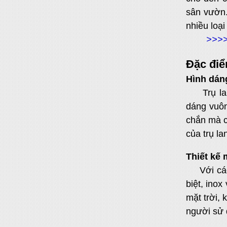
sân vườn.
nhiều loại
>>>>
Đặc điể
Hình dán
Trụ l
dáng vuôn
chắn mà c
của trụ la
Thiết kế
Với cá
biệt, inox
mặt trời, 
người sử 