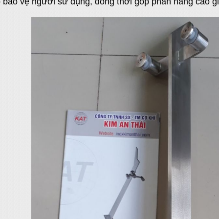
p bảo vệ người sử dụng, đồng thời góp phần nâng cao gi