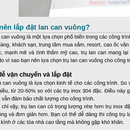
 nên lắp đặt lan can vuông?
n can vuông là một lựa chọn phổ biến trong các công trìn
àng, khách sạn, trung tâm mua sắm, resort, cao ốc văn p
, mạnh mẽ và tính thẩm mỹ cao, trụ lan can mang lại 
do vì sao bạn nên lựa chọn trụ lan can vuông cho công t
 dễ vận chuyển và lắp đặt
n can vuông là lựa chọn kinh tế cho các công trình. So vớ
hiều, từ 20-50% so với các trụ inox 304 đặc. Điều này g
 vẫn đảm bảo chất lượng cho công trình.
chỉ vậy, trụ lan can có trọng lượng nhẹ hơn trụ inox đặ
ng và đơn giản hơn. Bạn có thể dễ dàng thi công trụ lan
 kính ở các tòa nhà cao tầng mà không gặp khó khăn.