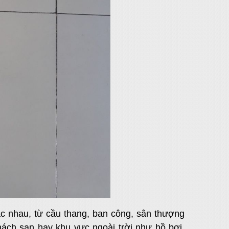
ác nhau, từ cầu thang, ban công, sân thượng
ách sạn hay khu vực ngoài trời như hồ bơi,