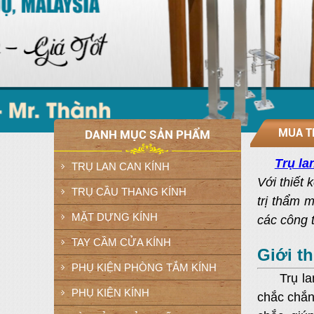
MUA T
DANH MỤC SẢN PHẨM
Trụ la
TRỤ LAN CAN KÍNH
Với thiết
TRỤ CẦU THANG KÍNH
trị thẩm 
MẶT DỰNG KÍNH
các công t
TAY CẦM CỬA KÍNH
Giới th
PHỤ KIỆN PHÒNG TẮM KÍNH
Trụ lan c
PHỤ KIỆN KÍNH
chắc chắ